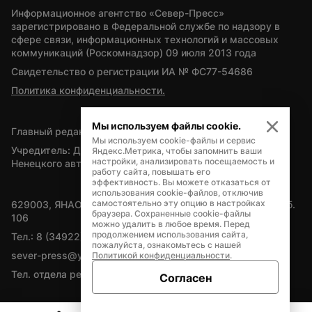
Информационное агентство «Север-Пресс» 
зарегистрировано в Федеральной службе по надзору в 
сфере связи, информационных технологий и массовых 
коммуникаций (Роскомнадзор) 09 июля 2013 года
Свидетельство о регистрации ИА № ФС77-54686
Политика конфиденциальности.
Мы используем файлы cookie.
Главный редактор — А.Л. Поздеев
Мы используем cookie-файлы и сервис
Учредитель: Департамент внутренней политики Ямало-
Яндекс.Метрика, чтобы запомнить ваши
настройки, анализировать посещаемость и
Ненецкого автономного округа
работу сайта, повышать его
эффективность. Вы можете отказаться от
использования cookie-файлов, отключив
самостоятельно эту опцию в настройках
629003, ЯНАО, Салехард, мкр. Богдана Кнунянца, д.1, каб. 
браузера. Сохраненные cookie-файлы
106
можно удалить в любое время. Перед
продолжением использования сайта,
Тел.: 8 (34922) 71262
пожалуйста, ознакомьтесь с нашей
sever-press@yamal-media.ru
Политикой конфиденциальности
.
Тел. отдела рекламы: 8 (34922) 42728
Согласен