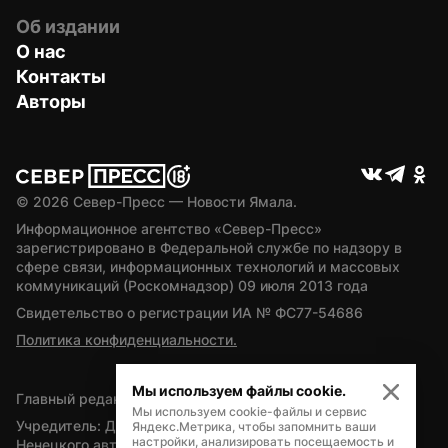
Об издании
О нас
Контакты
Авторы
© 
2026
 Север-Пресс — Новости Ямала.
Информационное агентство «Север-Пресс» 
зарегистрировано в Федеральной службе по надзору в 
сфере связи, информационных технологий и массовых 
коммуникаций (Роскомнадзор) 09 июля 2013 года
Свидетельство о регистрации ИА № ФС77-54686
Политика конфиденциальности.
Мы используем файлы cookie.
Главный редактор — А.Л. Поздеев
Мы используем cookie-файлы и сервис
Учредитель: Департамент внутренней политики Ямало-
Яндекс.Метрика, чтобы запомнить ваши
настройки, анализировать посещаемость и
Ненецкого автономного округа