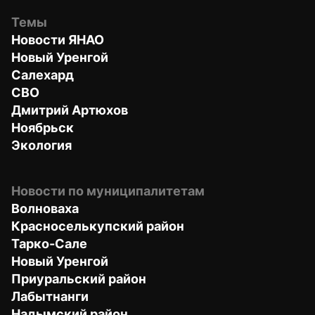
Темы
Новости ЯНАО
Новый Уренгой
Салехард
СВО
Дмитрий Артюхов
Ноябрьск
Экология
Новости по муниципалитетам
Волноваха
Красноселькупский район
Тарко-Сале
Новый Уренгой
Приуральский район
Лабытнанги
Надымский район