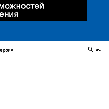
герои»