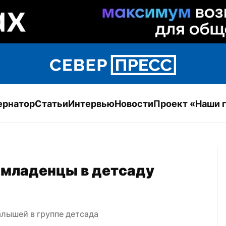
ернатор
Статьи
Интервью
Новости
Проект «Наши 
 младенцы в детсаду 
лышей в группе детсада