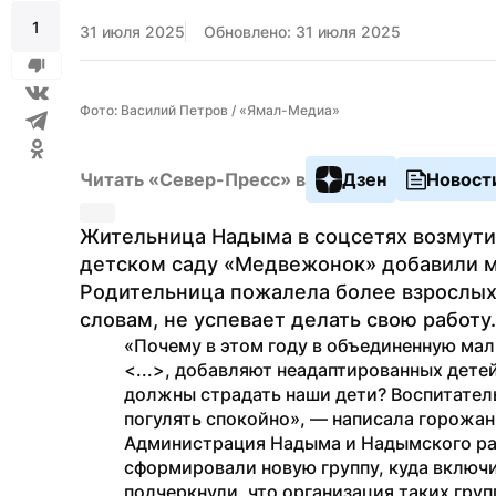
1
31 июля 2025
Обновлено: 31 июля 2025
Фото: Василий Петров / «Ямал-Медиа»
Читать «Север-Пресс» в
Дзен
Новост
Жительница Надыма в соцсетях возмутил
детском саду «Медвежонок» добавили м
Родительница пожалела более взрослых д
словам, не успевает делать свою работу.
«Почему в этом году в объединенную малыш
<...>, добавляют неадаптированных детей
должны страдать наши дети? Воспитатель
погулять спокойно», — написала горожан
Администрация Надыма и Надымского рай
сформировали новую группу, куда включил
подчеркнули, что организация таких гру