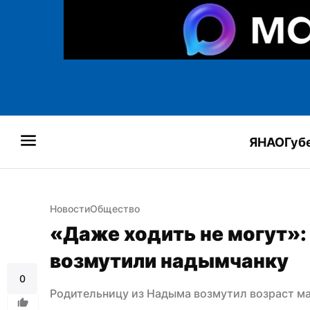
ЯНАО
Губ
Новости
Общество
«Даже ходить не могут»:
возмутили надымчанку
0
Родительницу из Надыма возмутил возраст ма