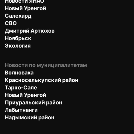
Новости ЯНАО
Новый Уренгой
Салехард
СВО
Дмитрий Артюхов
Ноябрьск
Экология
Новости по муниципалитетам
Волноваха
Красноселькупский район
Тарко-Сале
Новый Уренгой
Приуральский район
Лабытнанги
Надымский район