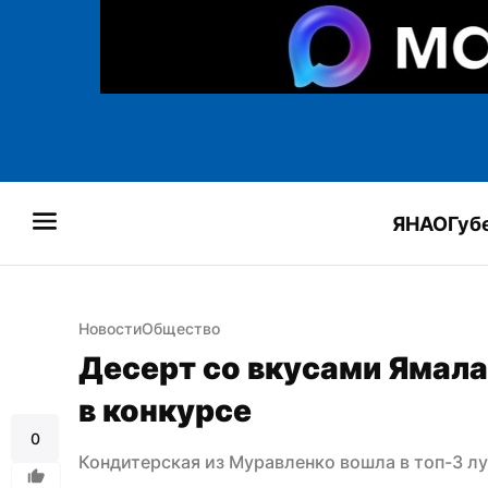
ЯНАО
Губ
Новости
Общество
Десерт со вкусами Ямала
в конкурсе
0
Кондитерская из Муравленко вошла в топ-3 л