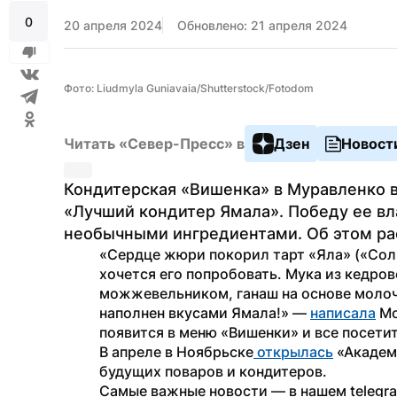
0
20 апреля 2024
Обновлено: 21 апреля 2024
Фото: Liudmyla Guniavaia/Shutterstock/Fotodom
Читать «Север-Пресс» в
Дзен
Новост
Кондитерская «Вишенка» в Муравленко в
«Лучший кондитер Ямала». Победу ее вл
необычными ингредиентами. Об этом рас
«Сердце жюри покорил тарт «Яла» («Солн
хочется его попробовать. Мука из кедров
можжевельником, ганаш на основе молоч
наполнен вкусами Ямала!» — 
написала
 М
появится в меню «Вишенки» и все посети
В апреле в Ноябрьске
 открылась
 «Академ
будущих поваров и кондитеров.
Самые важные новости — в нашем telegr