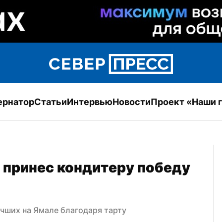
ернатор
Статьи
Интервью
Новости
Проект «Наши 
 принес кондитеру победу 
учших на Ямале благодаря тарту