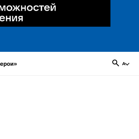
герои»