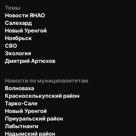
Темы
Новости ЯНАО
Салехард
Новый Уренгой
Ноябрьск
СВО
Экология
Дмитрий Артюхов
Новости по муниципалитетам
Волноваха
Красноселькупский район
Тарко-Сале
Новый Уренгой
Приуральский район
Лабытнанги
Надымский район