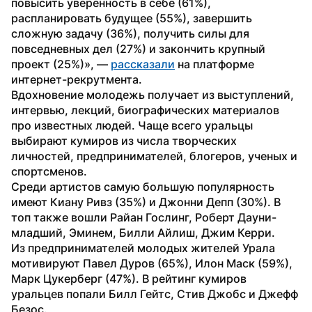
повысить уверенность в себе (61%), 
распланировать будущее (55%), завершить 
сложную задачу (36%), получить силы для 
повседневных дел (27%) и закончить крупный 
проект (25%)», — 
рассказали
 на платформе 
интернет-рекрутмента.
Вдохновение молодежь получает из выступлений, 
интервью, лекций, биографических материалов 
про известных людей. Чаще всего уральцы 
выбирают кумиров из числа творческих 
личностей, предпринимателей, блогеров, ученых и 
спортсменов.
Среди артистов самую большую популярность 
имеют Киану Ривз (35%) и Джонни Депп (30%). В 
топ также вошли Райан Гослинг, Роберт Дауни-
младший, Эминем, Билли Айлиш, Джим Керри.
Из предпринимателей молодых жителей Урала 
мотивируют Павел Дуров (65%), Илон Маск (59%), 
Марк Цукерберг (47%). В рейтинг кумиров 
уральцев попали Билл Гейтс, Стив Джобс и Джефф 
Безос.