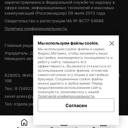
зарегистрировано в Федеральной службе по надзору в 
сфере связи, информационных технологий и массовых 
коммуникаций (Роскомнадзор) 09 июля 2013 года
Свидетельство о регистрации ИА № ФС77-54686
Политика конфиденциальности.
Мы используем файлы cookie.
Главный редактор — А.Л. Поздеев
Мы используем cookie-файлы и сервис
Учредитель: Департамент внутренней политики Ямало-
Яндекс.Метрика, чтобы запомнить ваши
настройки, анализировать посещаемость и
Ненецкого автономного округа
работу сайта, повышать его
эффективность. Вы можете отказаться от
использования cookie-файлов, отключив
самостоятельно эту опцию в настройках
629003, ЯНАО, Салехард, мкр. Богдана Кнунянца, д.1, каб. 
браузера. Сохраненные cookie-файлы
106
можно удалить в любое время. Перед
продолжением использования сайта,
Тел.: 8 (34922) 71262
пожалуйста, ознакомьтесь с нашей
sever-press@yamal-media.ru
Политикой конфиденциальности
.
Тел. отдела рекламы: 8 (34922) 42728
Согласен