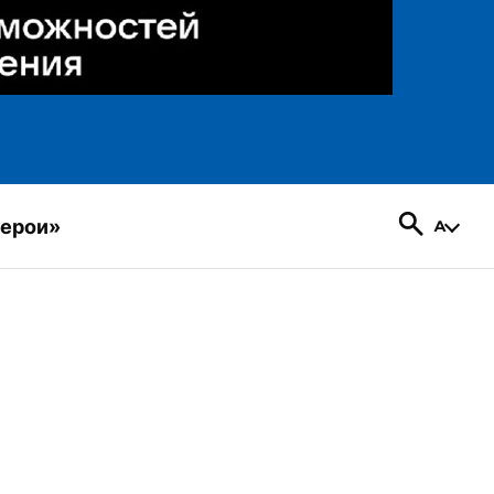
герои»