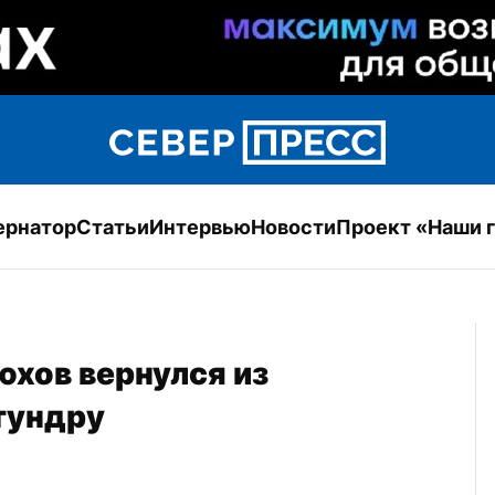
ернатор
Статьи
Интервью
Новости
Проект «Наши 
хов вернулся из 
тундру