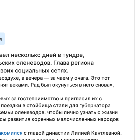
и
ел несколько дней в тундре, 
ских оленеводов. Глава региона 
своих социальных сетях.
здухе, а вечера — за чаем у очага. Это тот 
темп жизни, который наши кочевники хранят веками. Рад был окунуться в него снова», — 
ых за гостеприимство и пригласил их с 
поездки в стойбища стали для губернатора 
емьи оленеводов, чтобы лично узнать о жизни 
сы развития коренных малочисленных народов 
акомился
 с главой династии Лилией Кантлевной. 
шать насущные вопросы и предложения 