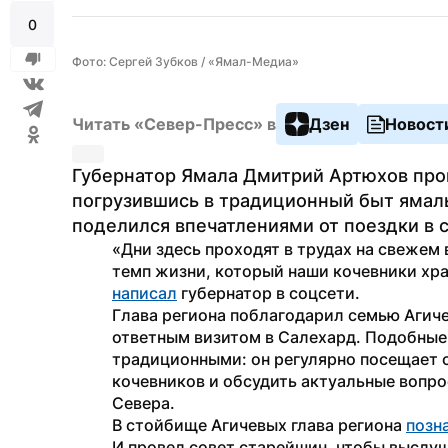
0
Фото: Сергей Зубков / «Ямал-Медиа»
Читать «Север-Пресс» в
Дзен
Новост
Губернатор Ямала Дмитрий Артюхов пров
погрузившись в традиционный быт ямаль
поделился впечатлениями от поездки в 
«Дни здесь проходят в трудах на свежем во
написал
 губернатор в соцсети.
Глава региона поблагодарил семью Агичев
ответным визитом в Салехард. Подобные 
традиционными: он регулярно посещает с
кочевников и обсудить актуальные вопро
Севера. 
В стойбище Агичевых глава региона 
позн
И провел совет старейшин, чтобы выслу