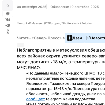
0
09 сентября 2025
Обновлено: 10 сентября 2025
Фото: Ralf Maassen (DTEurope) / Shutterstock / Fotodom
Читать «Север-Пресс» в
Дзен
Новост
Неблагоприятные метеоусловия обещают 
всех районах округа усилится северо-за
могут достигать 18 м/с, а температуры п
МЧС ЯНАО.
«По данным Ямало-Ненецкого ЦГМС, 10 се
неблагоприятные погодные явления: ветер
Ямальском, Тазовском, на севере Приура
порывы ветра 15–18 м/с. Температура ночь
сообщает
 telegram-канал ведомства.
Из-за погодных условий возможны перебо