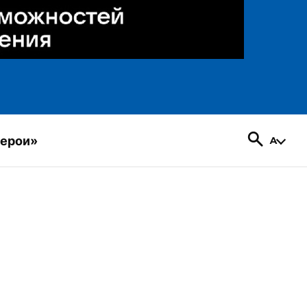
герои»