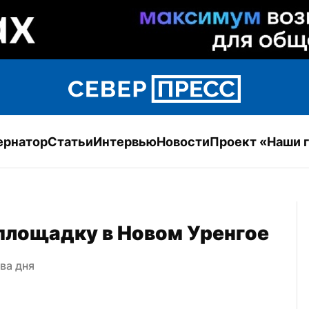
ернатор
Статьи
Интервью
Новости
Проект «Наши 
площадку в Новом Уренгое
ва дня