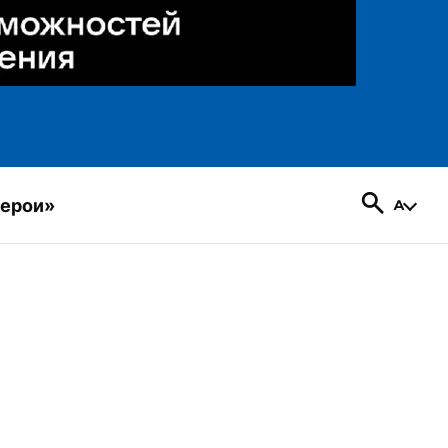
герои»