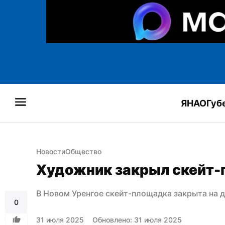
ЯНАО
Губ
Новости
Общество
Художник закрыл скейт-
В Новом Уренгое скейт-площадка закрыта на д
0
31 июля 2025
Обновлено: 31 июля 2025