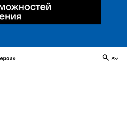
герои»