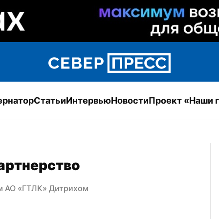
ернатор
Статьи
Интервью
Новости
Проект «Наши 
партнерство
м АО «ГТЛК» Дитрихом