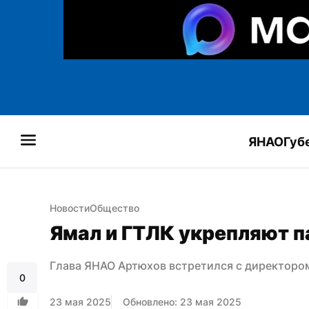
ЯНАО
Губ
Новости
Общество
Ямал и ГТЛК укрепляют 
Глава ЯНАО Артюхов встретился с директоро
0
23 мая 2025
Обновлено: 23 мая 2025