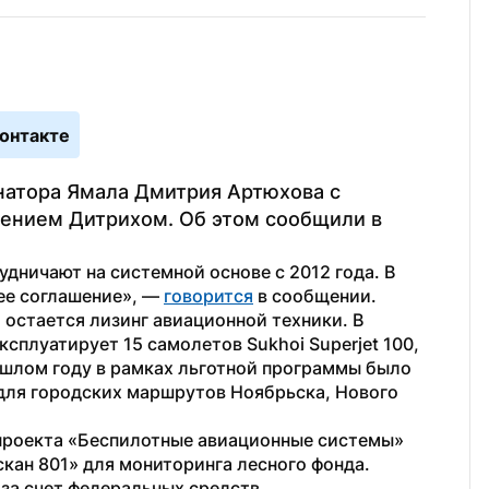
онтакте
натора Ямала Дмитрия Артюхова с 
ением Дитрихом. Об этом сообщили в 
дничают на системной основе с 2012 года. В 
е соглашение», — 
говорится
 в сообщении.
стается лизинг авиационной техники. В 
плуатирует 15 самолетов Sukhoi Superjet 100, 
шлом году в рамках льготной программы было 
для городских маршрутов Ноябрьска, Нового 
проекта «Беспилотные авиационные системы» 
кан 801» для мониторинга лесного фонда. 
за счет федеральных средств.