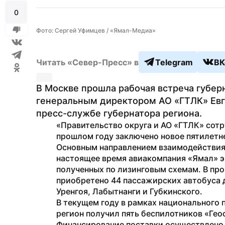
0
Фото: Сергей Уфимцев / «Ямал-Медиа»
Читать «Север-Пресс» в
Telegram
ВК
В Москве прошла рабочая встреча губер
генеральным директором АО «ГТЛК» Евг
пресс-службе губернатора региона.
«Правительство округа и АО «ГТЛК» сотру
прошлом году заключено новое пятилетне
Основным направлением взаимодействия о
настоящее время авиакомпания «Ямал» экс
полученных по лизинговым схемам. В про
приобретено 44 пассажирских автобуса 
Уренгоя, Лабытнанги и Губкинского.
В текущем году в рамках национального 
регион получил пять беспилотников «Геос
Финансирование поставки осуществлено 