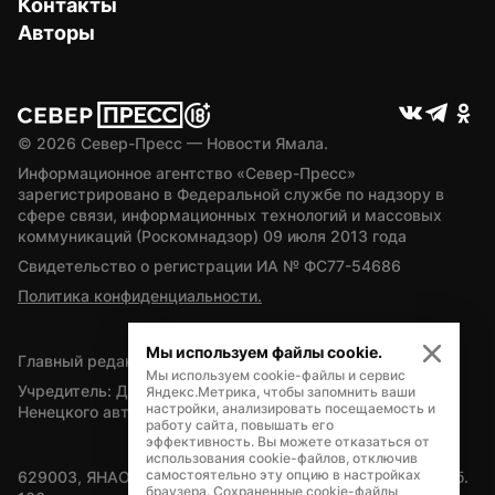
Контакты
Авторы
© 
2026
 Север-Пресс — Новости Ямала.
Информационное агентство «Север-Пресс» 
зарегистрировано в Федеральной службе по надзору в 
сфере связи, информационных технологий и массовых 
коммуникаций (Роскомнадзор) 09 июля 2013 года
Свидетельство о регистрации ИА № ФС77-54686
Политика конфиденциальности.
Мы используем файлы cookie.
Главный редактор — А.Л. Поздеев
Мы используем cookie-файлы и сервис
Учредитель: Департамент внутренней политики Ямало-
Яндекс.Метрика, чтобы запомнить ваши
настройки, анализировать посещаемость и
Ненецкого автономного округа
работу сайта, повышать его
эффективность. Вы можете отказаться от
использования cookie-файлов, отключив
самостоятельно эту опцию в настройках
629003, ЯНАО, Салехард, мкр. Богдана Кнунянца, д.1, каб. 
браузера. Сохраненные cookie-файлы