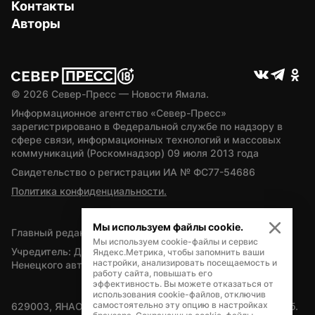
Контакты
Авторы
© 
2026
 Север-Пресс — Новости Ямала.
Информационное агентство «Север-Пресс» 
зарегистрировано в Федеральной службе по надзору в 
сфере связи, информационных технологий и массовых 
коммуникаций (Роскомнадзор) 09 июля 2013 года
Свидетельство о регистрации ИА № ФС77-54686
Политика конфиденциальности.
Мы используем файлы cookie.
Главный редактор — А.Л. Поздеев
Мы используем cookie-файлы и сервис
Учредитель: Департамент внутренней политики Ямало-
Яндекс.Метрика, чтобы запомнить ваши
настройки, анализировать посещаемость и
Ненецкого автономного округа
работу сайта, повышать его
эффективность. Вы можете отказаться от
использования cookie-файлов, отключив
самостоятельно эту опцию в настройках
629003, ЯНАО, Салехард, мкр. Богдана Кнунянца, д.1, каб. 