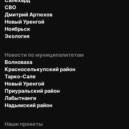
Салехард
СВО
Дмитрий Артюхов
Новый Уренгой
Ноябрьск
Экология
Новости по муниципалитетам
Волноваха
Красноселькупский район
Тарко-Сале
Новый Уренгой
Приуральский район
Лабытнанги
Надымский район
Наши проекты