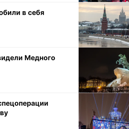
били в себя 
видели Медного 
спецоперации 
кву