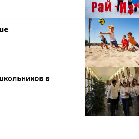
ше
кольников в 