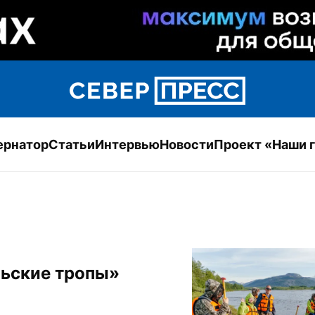
ернатор
Статьи
Интервью
Новости
Проект «Наши 
льские тропы»