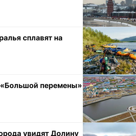
алья сплавят на 
 «Большой перемены»
орода увидят Долину 