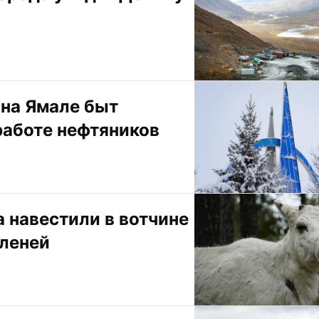
на Ямале быт 
работе нефтяников
навестили в вотчине 
оленей