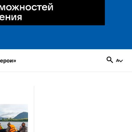
герои»