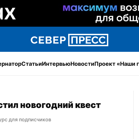
ернатор
Статьи
Интервью
Новости
Проект «Наши 
тил новогодний квест
урс для подписчиков