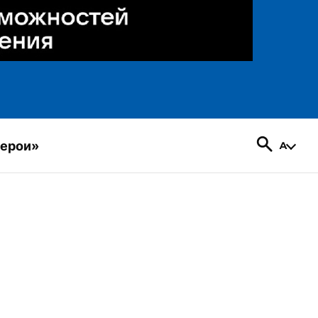
герои»