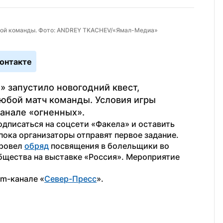
имой команды. Фото: ANDREY TKACHEV/«Ямал-Медиа»
онтакте
 запустило новогодний квест, 
юбой матч команды. Условия игры 
анале «огненных».
одписаться на соцсети «Факела» и оставить 
пока организаторы отправят первое задание. 
ровел 
обряд
 посвящения в болельщики во 
бщества на выставке «Россия». Мероприятие 
am-канале «
Север-Пресс
». 