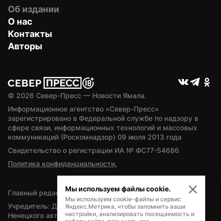
Об издании
О нас
Контакты
Авторы
© 
2026
 Север-Пресс — Новости Ямала.
Информационное агентство «Север-Пресс» 
зарегистрировано в Федеральной службе по надзору в 
сфере связи, информационных технологий и массовых 
коммуникаций (Роскомнадзор) 09 июля 2013 года
Свидетельство о регистрации ИА № ФС77-54686
Политика конфиденциальности.
Мы используем файлы cookie.
Главный редактор — А.Л. Поздеев
Мы используем cookie-файлы и сервис
Учредитель: Департамент внутренней политики Ямало-
Яндекс.Метрика, чтобы запомнить ваши
настройки, анализировать посещаемость и
Ненецкого автономного округа