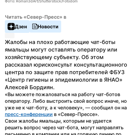
Фото: Roman3dArt/Shutterstock/Fotodom
Читать «Север-Пресс» в
Дзен
Новости
Жалобы на плохо работающие чат-боты 
ямальцы могут оставлять оператору или 
хозяйствующему субъекту. Об этом 
рассказал юрисконсульт консультационного 
центра по защите прав потребителей ФБУЗ 
«Центр гигиены и эпидемиологии в ЯНАО» 
Алексей Бордиян.
«Вы можете пожаловаться на работу чат-ботов 
оператору. Либо выстроить свой вопрос иначе, но 
уже не к чат-боту, а к человеку», — сообщил он на 
пресс-конференции
 в «Север-Прессе».
Свои жалобы ямальцы, которым не удается 
решить вопрос через чат-бота, могут направлять 
письменно в компании или на горячую линию по 