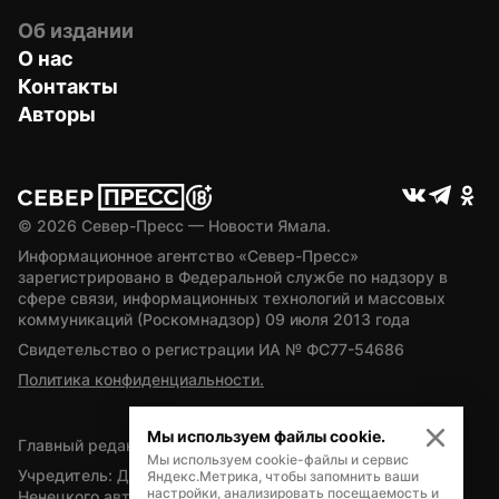
Об издании
О нас
Контакты
Авторы
© 
2026
 Север-Пресс — Новости Ямала.
Информационное агентство «Север-Пресс» 
зарегистрировано в Федеральной службе по надзору в 
сфере связи, информационных технологий и массовых 
коммуникаций (Роскомнадзор) 09 июля 2013 года
Свидетельство о регистрации ИА № ФС77-54686
Политика конфиденциальности.
Мы используем файлы cookie.
Главный редактор — А.Л. Поздеев
Мы используем cookie-файлы и сервис
Учредитель: Департамент внутренней политики Ямало-
Яндекс.Метрика, чтобы запомнить ваши
настройки, анализировать посещаемость и
Ненецкого автономного округа