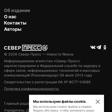
Об издании
О нас
Контакты
Авторы
© 
2026
 Север-Пресс — Новости Ямала.
Информационное агентство «Север-Пресс» 
зарегистрировано в Федеральной службе по надзору в 
сфере связи, информационных технологий и массовых 
коммуникаций (Роскомнадзор) 09 июля 2013 года
Свидетельство о регистрации ИА № ФС77-54686
Политика конфиденциальности.
Мы используем файлы cookie.
Главный редактор — А.Л. Поздеев
Мы используем cookie-файлы и сервис
Учредитель: Департамент внутренней политики Ямало-
Яндекс.Метрика, чтобы запомнить ваши