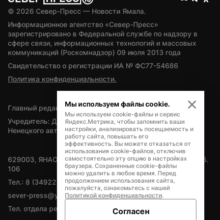
© 
2026
 Север-Пресс — Новости Ямала.
Информационное агентство «Север-Пресс» 
зарегистрировано в Федеральной службе по надзору в 
сфере связи, информационных технологий и массовых 
коммуникаций (Роскомнадзор) 09 июля 2013 года
Свидетельство о регистрации ИА № ФС77-54686
Политика конфиденциальности.
Мы используем файлы cookie.
Главный редактор — А.Л. Поздеев
Мы используем cookie-файлы и сервис
Учредитель: Департамент внутренней политики Ямало-
Яндекс.Метрика, чтобы запомнить ваши
настройки, анализировать посещаемость и
Ненецкого автономного округа
работу сайта, повышать его
эффективность. Вы можете отказаться от
использования cookie-файлов, отключив
самостоятельно эту опцию в настройках
629003, ЯНАО, Салехард, мкр. Богдана Кнунянца, д.1, каб. 
браузера. Сохраненные cookie-файлы
106
можно удалить в любое время. Перед
продолжением использования сайта,
Тел.: 8 (34922) 71262
пожалуйста, ознакомьтесь с нашей
sever-press@yamal-media.ru
Политикой конфиденциальности
.
Тел. отдела рекламы: 8 (34922) 42728
Согласен