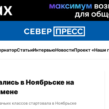
ернатор
Статьи
Интервью
Новости
Проект «Наши 
лись в Ноябрьске на 
смене
ачьих классов стартовала в Ноябрьске