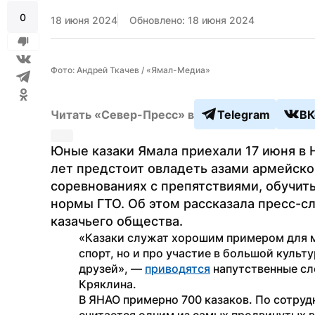
0
18 июня 2024
Обновлено: 18 июня 2024
Фото: Андрей Ткачев / «Ямал-Медиа»
Читать «Север-Пресс» в
Telegram
ВК
Юные казаки Ямала приехали 17 июня в Н
лет предстоит овладеть азами армейской
соревнованиях с препятствиями, обучит
нормы ГТО. Об этом рассказала пресс-с
казачьего общества.
«Казаки служат хорошим примером для м
спорт, но и про участие в большой культ
друзей», — 
приводятся
 напутственные сл
Кряклина.
В ЯНАО примерно 700 казаков. По сотрудн