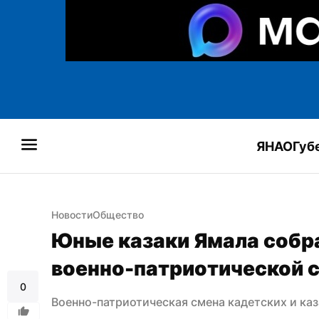
ЯНАО
Губ
Новости
Общество
Юные казаки Ямала собра
военно-патриотической 
0
Военно-патриотическая смена кадетских и каз