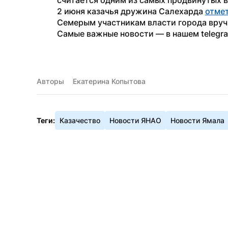
считается одним из самых продвинутых в
2 июня казачья дружина Салехарда 
отме
Семерым участникам власти города вруч
Самые важные новости — в нашем telegr
Авторы
Екатерина Копытова
Теги:
Казачество
Новости ЯНАО
Новости Ямала