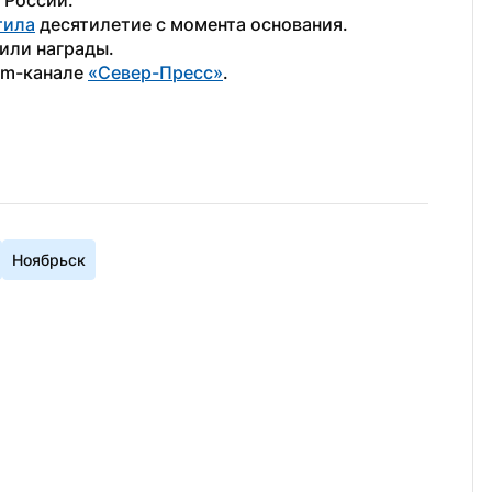
 России.
тила
 десятилетие с момента основания. 
или награды.
am-канале 
«Север-Пресс»
.
Ноябрьск