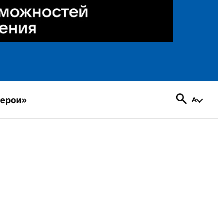
герои»