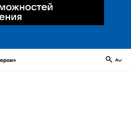
герои»