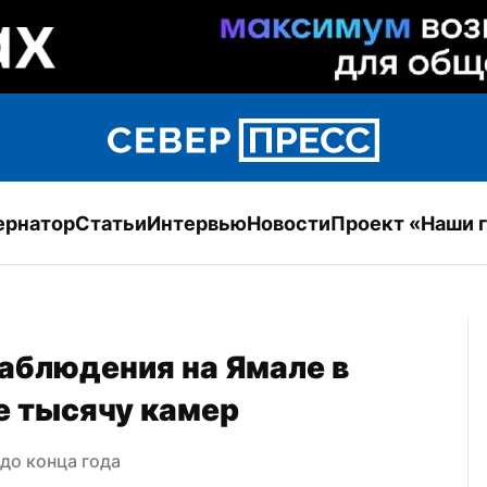
ернатор
Статьи
Интервью
Новости
Проект «Наши 
аблюдения на Ямале в 
е тысячу камер
до конца года