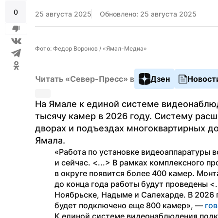
0
25 августа 2025
Обновлено: 25 августа 2025
Фото: Федор Воронов / «Ямал-Медиа»
Читать «Север-Пресс» в
Дзен
Новост
На Ямале к единой системе видеонаблю
тысячу камер в 2026 году. Систему расш
дворах и подъездах многоквартирных до
Ямала.
«Работа по установке видеоаппаратуры во
и сейчас. <...> В рамках комплексного п
в округе появится более 400 камер. Монт
до конца года работы будут проведены <..
Ноябрьске, Надыме и Салехарде. В 2026 г
будет подключено еще 800 камер», — 
го
К единой системе видеонаблюдения подк