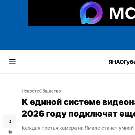
ЯНАО
Губ
Новости
Общество
К единой системе видеон
2026 году подключат ещ
0
Каждая третья камера на Ямале станет умной 