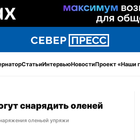
ернатор
Статьи
Интервью
Новости
Проект «Наши 
гут снарядить оленей
снаряжения оленьей упряжи