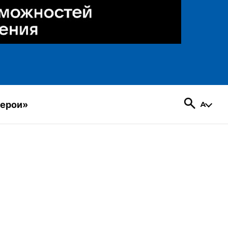
герои»