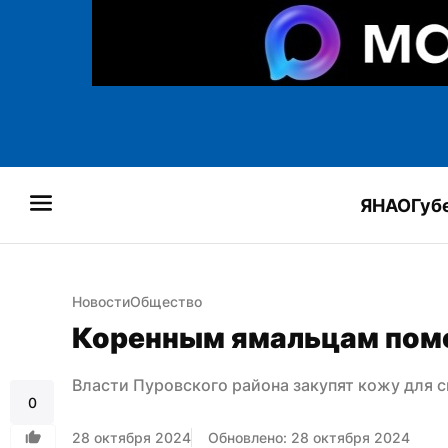
ЯНАО
Губ
Новости
Общество
Коренным ямальцам помо
Власти Пуровского района закупят кожу для 
0
28 октября 2024
Обновлено: 28 октября 2024