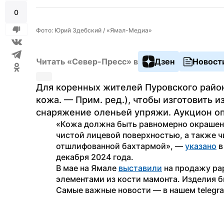
0
Фото: Юрий Здебский / «Ямал-Медиа»
Читать «Север-Пресс» в
Дзен
Новост
Для коренных жителей Пуровского район
кожа. — Прим. ред.), чтобы изготовить 
снаряжение оленьей упряжи. Аукцион оп
«Кожа должна быть равномерно окрашенно
чистой лицевой поверхностью, а также ч
отшлифованной бахтармой», — 
указано
 
декабря 2024 года.
В мае на Ямале 
выставили
 на продажу ра
элементами из кости мамонта. Изделия бы
Самые важные новости — в нашем telegr