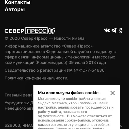
Контакты
Авторы
© 
2026
 Север-Пресс — Новости Ямала.
Информационное агентство «Север-Пресс» 
зарегистрировано в Федеральной службе по надзору в 
сфере связи, информационных технологий и массовых 
коммуникаций (Роскомнадзор) 09 июля 2013 года
Свидетельство о регистрации ИА № ФС77-54686
Политика конфиденциальности.
Мы используем файлы cookie.
Главный редактор — А.Л. Поздеев
Мы используем cookie-файлы и сервис
Учредитель: Департамент внутренней политики Ямало-
Яндекс.Метрика, чтобы запомнить ваши
настройки, анализировать посещаемость и
Ненецкого автономного округа
работу сайта, повышать его
эффективность. Вы можете отказаться от
использования cookie-файлов, отключив
самостоятельно эту опцию в настройках
629003, ЯНАО, Салехард, мкр. Богдана Кнунянца, д.1, каб. 
браузера. Сохраненные cookie-файлы