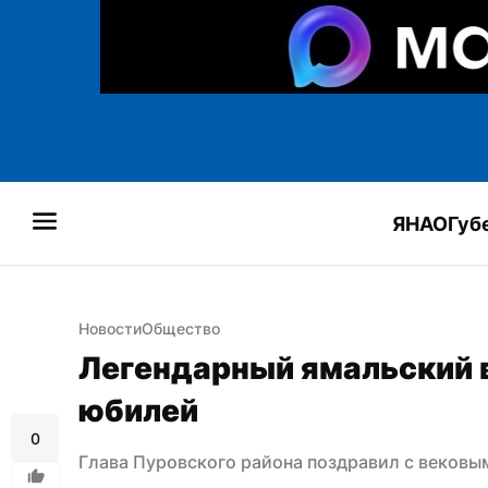
ЯНАО
Губ
Новости
Общество
Легендарный ямальский в
юбилей
0
Глава Пуровского района поздравил с вековы