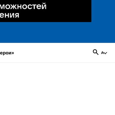
герои»