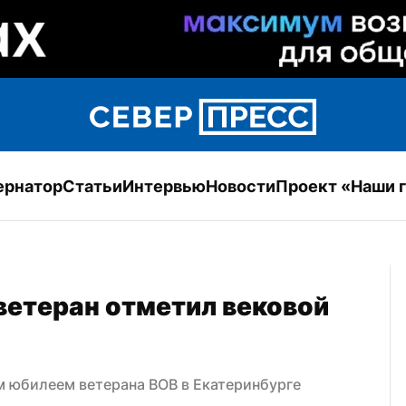
ернатор
Статьи
Интервью
Новости
Проект «Наши 
етеран отметил вековой 
м юбилеем ветерана ВОВ в Екатеринбурге