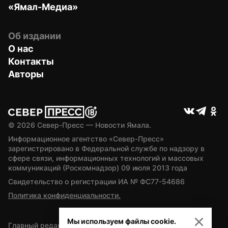
«Ямал-Медиа»
Об издании
О нас
Контакты
Авторы
© 
2026
 Север-Пресс — Новости Ямала.
Информационное агентство «Север-Пресс» 
зарегистрировано в Федеральной службе по надзору в 
сфере связи, информационных технологий и массовых 
коммуникаций (Роскомнадзор) 09 июля 2013 года
Свидетельство о регистрации ИА № ФС77-54686
Политика конфиденциальности.
Мы используем файлы cookie.
Главный редактор — А.Л. Поздеев