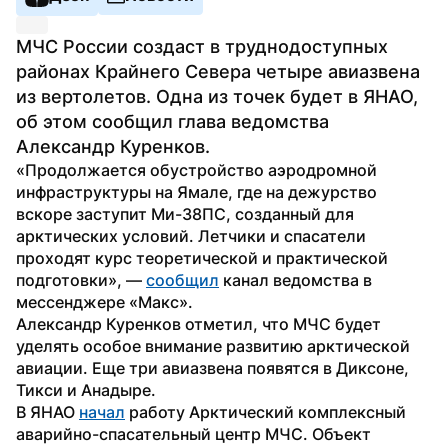
МЧС России создаст в труднодоступных 
районах Крайнего Севера четыре авиазвена 
из вертолетов. Одна из точек будет в ЯНАО, 
об этом сообщил глава ведомства 
Александр Куренков.
«Продолжается обустройство аэродромной 
инфраструктуры на Ямале, где на дежурство 
вскоре заступит Ми-38ПС, созданный для 
арктических условий. Летчики и спасатели 
проходят курс теоретической и практической 
подготовки», — 
сообщил
 канал ведомства в 
мессенджере «Макс».
Александр Куренков отметил, что МЧС будет 
уделять особое внимание развитию арктической 
авиации. Еще три авиазвена появятся в Диксоне, 
Тикси и Анадыре.
В ЯНАО 
начал
 работу Арктический комплексный 
аварийно-спасательный центр МЧС. Объект 