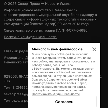
© 
2026
 Север-Пресс — Новости Ямала.
Информационное агентство «Север-Пресс» 
зарегистрировано в Федеральной службе по надзору в 
сфере связи, информационных технологий и массовых 
коммуникаций (Роскомнадзор) 09 июля 2013 года
Свидетельство о регистрации ИА № ФС77-54686
Политика конфиденциальности.
Мы используем файлы cookie.
Главный редактор — А.Л. Поздеев
Мы используем cookie-файлы и сервис
Учредитель: Департамент внутренней политики Ямало-
Яндекс.Метрика, чтобы запомнить ваши
настройки, анализировать посещаемость и
Ненецкого автономного округа
работу сайта, повышать его
эффективность. Вы можете отказаться от
использования cookie-файлов, отключив
самостоятельно эту опцию в настройках
629003, ЯНАО, Салехард, мкр. Богдана Кнунянца, д.1, каб. 
браузера. Сохраненные cookie-файлы
106
можно удалить в любое время. Перед
продолжением использования сайта,
Тел.: 8 (34922) 71262
пожалуйста, ознакомьтесь с нашей
sever-press@yamal-media.ru
Политикой конфиденциальности
.
Тел. отдела рекламы: 8 (34922) 42728
Согласен