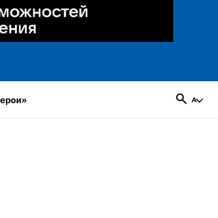
герои»