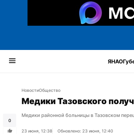
ЯНАО
Губ
Новости
Общество
Медики Тазовского полу
Медики районной больницы в Тазовском пере
0
23 июня, 12:38
Обновлено: 23 июня, 12:40