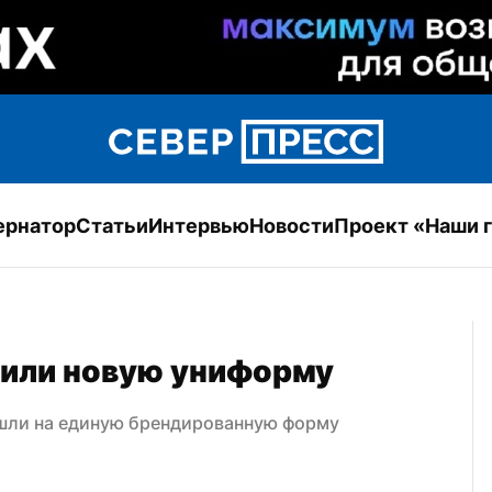
ернатор
Статьи
Интервью
Новости
Проект «Наши 
чили новую униформу
шли на единую брендированную форму