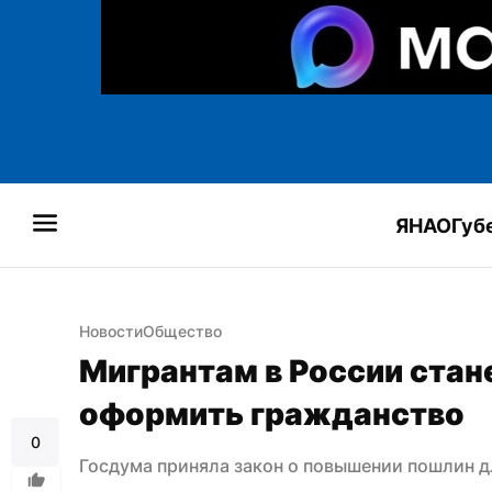
ЯНАО
Губ
Новости
Общество
Мигрантам в России стане
оформить гражданство
0
Госдума приняла закон о повышении пошлин д