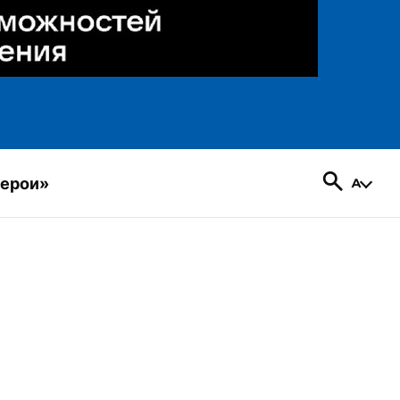
герои»