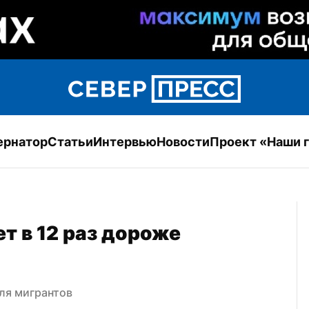
ернатор
Статьи
Интервью
Новости
Проект «Наши 
т в 12 раз дороже 
ля мигрантов