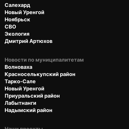
Салехард
Новый Уренгой
Ноябрьск
СВО
Экология
Дмитрий Артюхов
Новости по муниципалитетам
Волноваха
Красноселькупский район
Тарко-Сале
Новый Уренгой
Приуральский район
Лабытнанги
Надымский район
Наши проекты