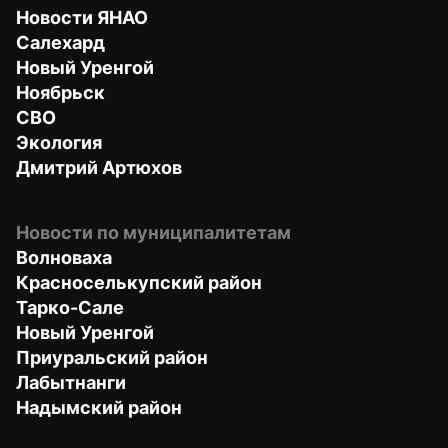
Новости ЯНАО
Салехард
Новый Уренгой
Ноябрьск
СВО
Экология
Дмитрий Артюхов
Новости по муниципалитетам
Волноваха
Красноселькупский район
Тарко-Сале
Новый Уренгой
Приуральский район
Лабытнанги
Надымский район