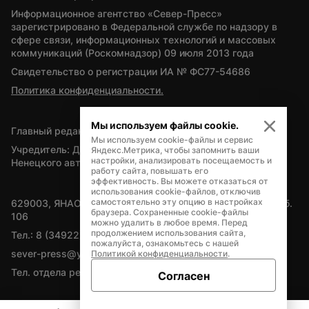
Информационное агентство «Север-Пресс» 
зарегистрировано в Федеральной службе по надзору в 
сфере связи, информационных технологий и массовых 
коммуникаций (Роскомнадзор) 09 июля 2013 года
Свидетельство о регистрации ИА № ФС77-54686
Политика конфиденциальности.
Мы используем файлы cookie.
Главный редактор — А.Л. Поздеев
Мы используем cookie-файлы и сервис
Учредитель: Департамент внутренней политики Ямало-
Яндекс.Метрика, чтобы запомнить ваши
настройки, анализировать посещаемость и
Ненецкого автономного округа
работу сайта, повышать его
эффективность. Вы можете отказаться от
использования cookie-файлов, отключив
самостоятельно эту опцию в настройках
629003, ЯНАО, Салехард, мкр. Богдана Кнунянца, д.1, каб. 
браузера. Сохраненные cookie-файлы
106
можно удалить в любое время. Перед
продолжением использования сайта,
Тел.: 8 (34922) 71262
пожалуйста, ознакомьтесь с нашей
sever-press@yamal-media.ru
Политикой конфиденциальности
.
Тел. отдела рекламы: 8 (34922) 42728
Согласен