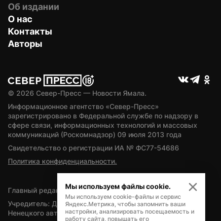
Об издании
О нас
Контакты
Авторы
© 
2026
 Север-Пресс — Новости Ямала.
Информационное агентство «Север-Пресс» 
зарегистрировано в Федеральной службе по надзору в 
сфере связи, информационных технологий и массовых 
коммуникаций (Роскомнадзор) 09 июля 2013 года
Свидетельство о регистрации ИА № ФС77-54686
Политика конфиденциальности.
Мы используем файлы cookie.
Главный редактор — А.Л. Поздеев
Мы используем cookie-файлы и сервис
Учредитель: Департамент внутренней политики Ямало-
Яндекс.Метрика, чтобы запомнить ваши
настройки, анализировать посещаемость и
Ненецкого автономного округа
работу сайта, повышать его