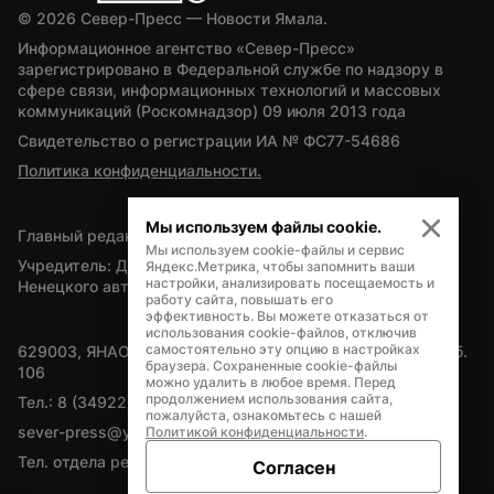
© 
2026
 Север-Пресс — Новости Ямала.
Информационное агентство «Север-Пресс» 
зарегистрировано в Федеральной службе по надзору в 
сфере связи, информационных технологий и массовых 
коммуникаций (Роскомнадзор) 09 июля 2013 года
Свидетельство о регистрации ИА № ФС77-54686
Политика конфиденциальности.
Мы используем файлы cookie.
Главный редактор — А.Л. Поздеев
Мы используем cookie-файлы и сервис
Учредитель: Департамент внутренней политики Ямало-
Яндекс.Метрика, чтобы запомнить ваши
настройки, анализировать посещаемость и
Ненецкого автономного округа
работу сайта, повышать его
эффективность. Вы можете отказаться от
использования cookie-файлов, отключив
самостоятельно эту опцию в настройках
629003, ЯНАО, Салехард, мкр. Богдана Кнунянца, д.1, каб. 
браузера. Сохраненные cookie-файлы
106
можно удалить в любое время. Перед
продолжением использования сайта,
Тел.: 8 (34922) 71262
пожалуйста, ознакомьтесь с нашей
sever-press@yamal-media.ru
Политикой конфиденциальности
.
Тел. отдела рекламы: 8 (34922) 42728
Согласен