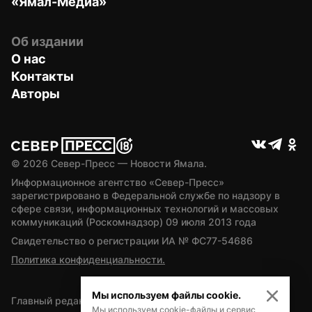
«Ямал-Медиа»
Об издании
О нас
Контакты
Авторы
© 
2026
 Север-Пресс — Новости Ямала.
Информационное агентство «Север-Пресс» 
зарегистрировано в Федеральной службе по надзору в 
сфере связи, информационных технологий и массовых 
коммуникаций (Роскомнадзор) 09 июля 2013 года
Свидетельство о регистрации ИА № ФС77-54686
Политика конфиденциальности.
Мы используем файлы cookie.
Главный редактор — А.Л. Поздеев
Мы используем cookie-файлы и сервис