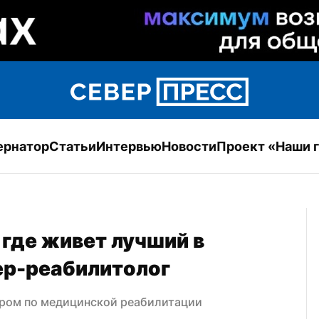
ернатор
Статьи
Интервью
Новости
Проект «Наши 
 где живет лучший в 
р-реабилитолог
ром по медицинской реабилитации