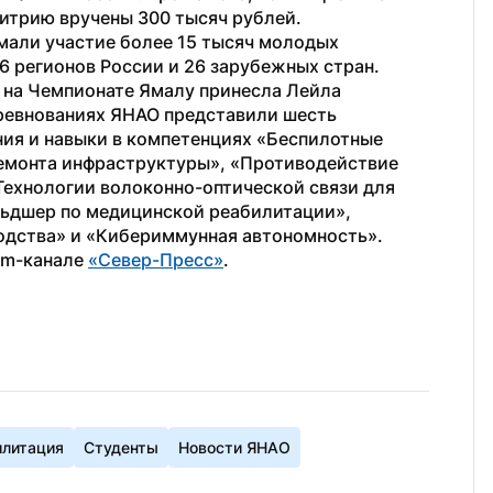
итрию вручены 300 тысяч рублей.
али участие более 15 тысяч молодых 
6 регионов России и 26 зарубежных стран.
у на Чемпионате Ямалу принесла Лейла 
ревнованиях ЯНАО представили шесть 
ия и навыки в компетенциях «Беспилотные 
емонта инфраструктуры», «Противодействие 
ехнологии волоконно-оптической связи для 
ьдшер по медицинской реабилитации», 
одства» и «Кибериммунная автономность».
am-канале 
«Север-Пресс»
.
илитация
Студенты
Новости ЯНАО