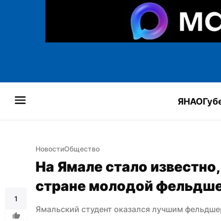
ЯНАО
Губ
Новости
Общество
На Ямале стало известно,
стране молодой фельдше
1
Ямальский студент оказался лучшим фельдше