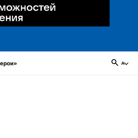
герои»