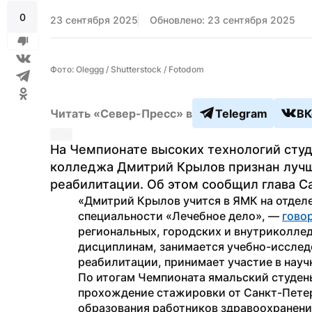
0
23 сентября 2025
Обновлено: 23 сентября 2025
Фото: Oleggg / Shutterstock / Fotodom
Читать «Север-Пресс» в
Telegram
ВК
На Чемпионате высоких технологий студ
колледжа Дмитрий Крылов признан луч
реабилитации. Об этом сообщил глава С
«Дмитрий Крылов учится в ЯМК на отделе
специальности «Лечебное дело», — 
гово
региональных, городских и внутриколле
дисциплинам, занимается учебно-исслед
реабилитации, принимает участие в науч
По итогам Чемпионата ямальский студень
прохождение стажировки от Санкт-Петер
образования работников здравоохранения