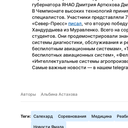
губернатора ЯНАО Дмитрия Артюхова Дм
В Чемпионате высоких технологий приним
специалистов. Участники представляли 7
«Север-Пресс» 
писал
, что вторую побед
Хандурдыева из Муравленко. Всего на со
студентов. Они продемонстрировали знан
системы диагностики, обслуживания и р
беспилотным авиационным системам», «Т
беспилотных авиационных систем», «Фел
«Интеллектуальные системы агропроизв
Самые важные новости — в нашем telegr
Авторы
Альбина Астахова
Теги:
Салехард
Соревнования
Медицина
Реаб
Новости Ямала