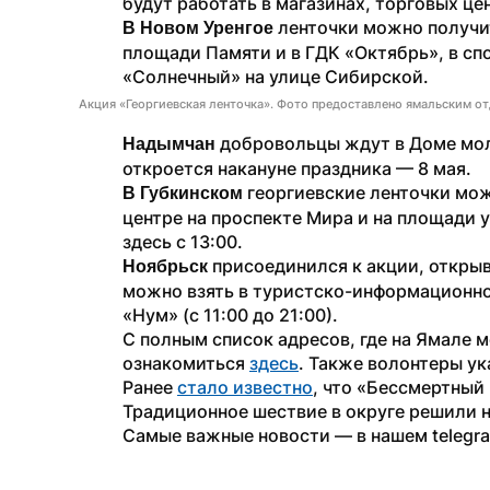
будут работать в магазинах, торговых це
 ленточки можно получит
В Новом Уренгое
площади Памяти и в ГДК «Октябрь», в сп
«Солнечный» на улице Сибирской.
Акция «Георгиевская ленточка». Фото предоставлено ямальским 
 добровольцы ждут в Доме мол
Надымчан
откроется накануне праздника — 8 мая. 
 георгиевские ленточки можн
В Губкинском
центре на проспекте Мира и на площади у
здесь с 13:00.
 присоединился к акции, открыв 
Ноябрьск
можно взять в туристско-информационном 
«Нум» (с 11:00 до 21:00). 
С полным список адресов, где на Ямале 
ознакомиться 
здесь
. Также волонтеры ук
Ранее 
стало известно
, что «Бессмертный 
Традиционное шествие в округе решили 
Самые важные новости — в нашем telegr