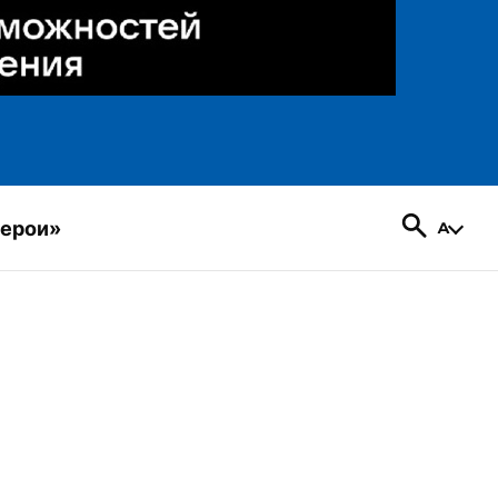
герои»