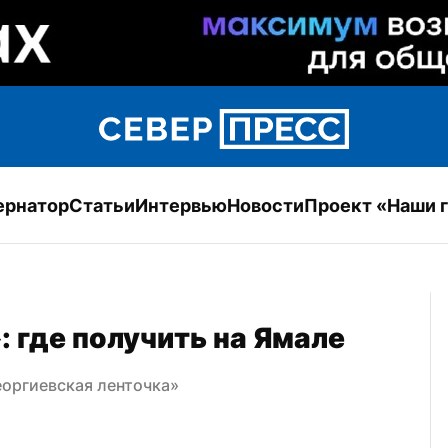
ернатор
Статьи
Интервью
Новости
Проект «Наши 
: где получить на Ямале
еоргиевская ленточка»