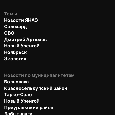
Темы
Новости ЯНАО
Салехард
СВО
Дмитрий Артюхов
Новый Уренгой
Ноябрьск
Экология
Новости по муниципалитетам
Волноваха
Красноселькупский район
Тарко-Сале
Новый Уренгой
Приуральский район
Лабытнанги