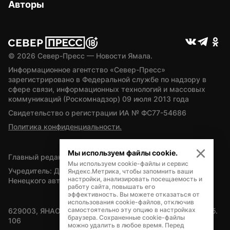
Авторы
© 
2026
 Север-Пресс — Новости Ямала.
Информационное агентство «Север-Пресс» 
зарегистрировано в Федеральной службе по надзору в 
сфере связи, информационных технологий и массовых 
коммуникаций (Роскомнадзор) 09 июля 2013 года
Свидетельство о регистрации ИА № ФС77-54686
Политика конфиденциальности.
Мы используем файлы cookie.
Главный редактор — А.Л. Поздеев
Мы используем cookie-файлы и сервис
Учредитель: Департамент внутренней политики Ямало-
Яндекс.Метрика, чтобы запомнить ваши
настройки, анализировать посещаемость и
Ненецкого автономного округа
работу сайта, повышать его
эффективность. Вы можете отказаться от
использования cookie-файлов, отключив
самостоятельно эту опцию в настройках
629003, ЯНАО, Салехард, мкр. Богдана Кнунянца, д.1, каб. 
браузера. Сохраненные cookie-файлы
106
можно удалить в любое время. Перед