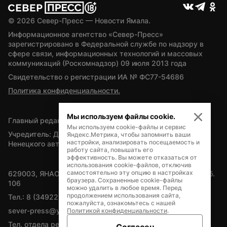
© 
2026
 Север-Пресс — Новости Ямала.
Информационное агентство «Север-Пресс» 
зарегистрировано в Федеральной службе по надзору в 
сфере связи, информационных технологий и массовых 
коммуникаций (Роскомнадзор) 09 июля 2013 года
Свидетельство о регистрации ИА № ФС77-54686
Политика конфиденциальности.
Мы используем файлы cookie.
Главный редактор — А.Л. Поздеев
Мы используем cookie-файлы и сервис
Учредитель: Департамент внутренней политики Ямало-
Яндекс.Метрика, чтобы запомнить ваши
настройки, анализировать посещаемость и
Ненецкого автономного округа
работу сайта, повышать его
эффективность. Вы можете отказаться от
использования cookie-файлов, отключив
самостоятельно эту опцию в настройках
629003, ЯНАО, Салехард, мкр. Богдана Кнунянца, д.1, каб. 
браузера. Сохраненные cookie-файлы
106
можно удалить в любое время. Перед
продолжением использования сайта,
Тел.: 8 (34922) 71262
пожалуйста, ознакомьтесь с нашей
sever-press@yamal-media.ru
Политикой конфиденциальности
.
Тел. отдела рекламы: 8 (34922) 42728