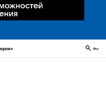
герои»