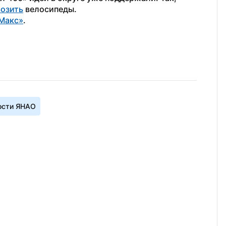
озить
 велосипеды.
Макс»
.
ости ЯНАО