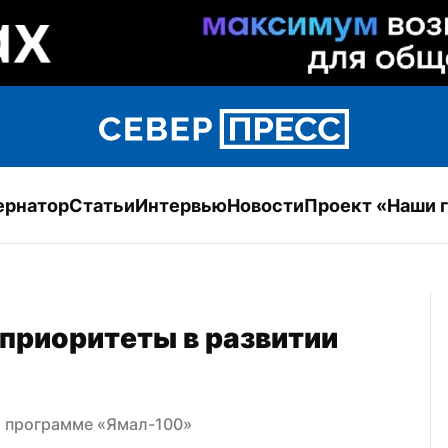
ернатор
Статьи
Интервью
Новости
Проект «Наши 
риоритеты в развитии 
о программе «Ямал-100»