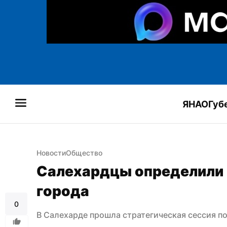
ЯНАО
Губ
Новости
Общество
Салехардцы определили п
города
0
В Салехарде прошла стратегическая сессия п