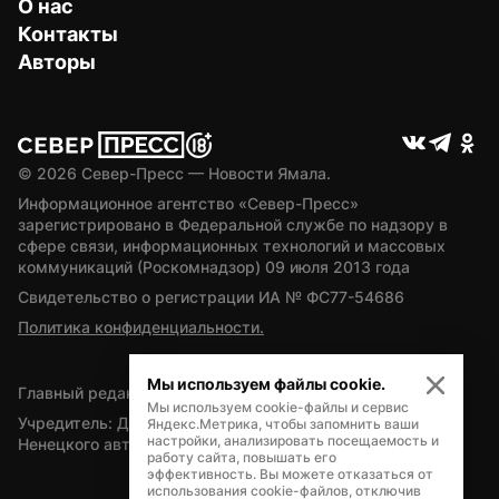
О нас
Контакты
Авторы
© 
2026
 Север-Пресс — Новости Ямала.
Информационное агентство «Север-Пресс» 
зарегистрировано в Федеральной службе по надзору в 
сфере связи, информационных технологий и массовых 
коммуникаций (Роскомнадзор) 09 июля 2013 года
Свидетельство о регистрации ИА № ФС77-54686
Политика конфиденциальности.
Мы используем файлы cookie.
Главный редактор — А.Л. Поздеев
Мы используем cookie-файлы и сервис
Учредитель: Департамент внутренней политики Ямало-
Яндекс.Метрика, чтобы запомнить ваши
настройки, анализировать посещаемость и
Ненецкого автономного округа
работу сайта, повышать его
эффективность. Вы можете отказаться от
использования cookie-файлов, отключив