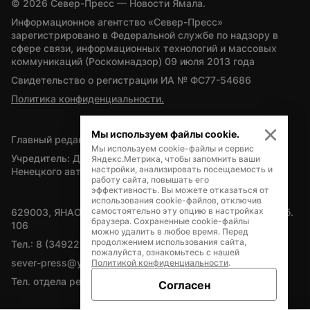
© 
2026
 Север-Пресс — Новости Ямала.
Информационное агентство «Север-Пресс» 
зарегистрировано в Федеральной службе по надзору в 
сфере связи, информационных технологий и массовых 
коммуникаций (Роскомнадзор) 09 июля 2013 года
Свидетельство о регистрации ИА № ФС77-54686
Политика конфиденциальности.
Мы используем файлы cookie.
Главный редактор — А.Л. Поздеев
Мы используем cookie-файлы и сервис
Учредитель: Департамент внутренней политики Ямало-
Яндекс.Метрика, чтобы запомнить ваши
настройки, анализировать посещаемость и
Ненецкого автономного округа
работу сайта, повышать его
эффективность. Вы можете отказаться от
использования cookie-файлов, отключив
самостоятельно эту опцию в настройках
629003, ЯНАО, Салехард, мкр. Богдана Кнунянца, д.1, каб. 
браузера. Сохраненные cookie-файлы
106
можно удалить в любое время. Перед
продолжением использования сайта,
Тел.: 8 (34922) 71262
пожалуйста, ознакомьтесь с нашей
sever-press@yamal-media.ru
Политикой конфиденциальности
.
Тел. отдела рекламы: 8 (34922) 42728
Согласен