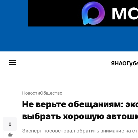
ЯНАО
Губ
Новости
Общество
Не верьте обещаниям: экс
выбрать хорошую автош
0
Эксперт посоветовал обратить внимание на с