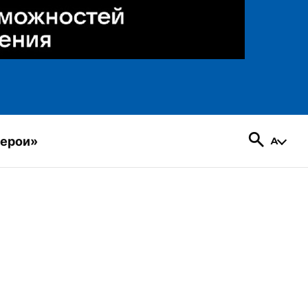
герои»