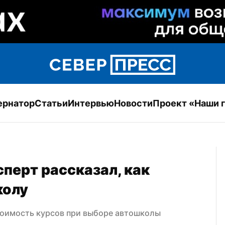
ернатор
Статьи
Интервью
Новости
Проект «Наши 
перт рассказал, как 
колу
тоимость курсов при выборе автошколы