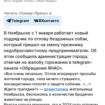
Фото: Андрей Ткачев / «Ямал-Медиа»
Читать «Север-Пресс» в
Telegram
ВКонтакте
В Ноябрьске с 1 января работает новый 
подрядчик по отлову бездомных собак, 
который пришел на смену прежнему 
недобросовестному предпринимателю. Об 
этом сообщила администрация города, 
отвечая на жалобу горожанки в telegram-
канале «Обращения ЯНАО».
«Все очень печально. Отлов игнорирует просьбы 
жителей города, типа ничего страшного, 
зоозащитники голосят о защите собачек. <...> 
Ждете трагедии?» — 
возмутилась
 жительница 
Ноябрьска, беспокоясь о количестве бродячих 
животных на улицах.
Власти города признали, что в 2024 году отловом 