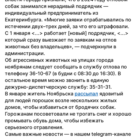
собак занимался нерадивый подрядчик — 
индивидуальный предприниматель из 
Екатеринбурга. «Многие заявки отрабатывались по 
истечении двух–трех дней, за что его штрафовали. 
С 1 января <...> работает [новый] подрядчик, <...> 
который сразу выезжает по заявкам на отлов 
животных без владельцев», — подчеркнули в 
администрации.
Об агрессивных животных на улицах города 
ноябрянам следует сообщать в службу отлова по 
телефону 36-10-67 (в будни с 08:30 до 16:30). В 
остальное время можно звонить в единую 
дежурно-диспетчерскую службу: 35-31-31.
В январе житель Ноябрьска 
рассыпал
 ядовитый 
для людей порошок возле нескольких жилых 
домов, чтобы избавиться от бродячих собак. 
Горожанам посоветовали не трогать снег и хорошо 
промывать обувь дома, чтобы избежать 
серьезного отравления.
Самые важные новости — в нашем telegram-канале 