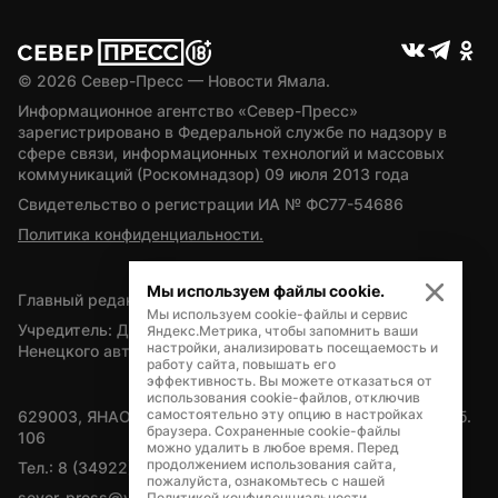
© 
2026
 Север-Пресс — Новости Ямала.
Информационное агентство «Север-Пресс» 
зарегистрировано в Федеральной службе по надзору в 
сфере связи, информационных технологий и массовых 
коммуникаций (Роскомнадзор) 09 июля 2013 года
Свидетельство о регистрации ИА № ФС77-54686
Политика конфиденциальности.
Мы используем файлы cookie.
Главный редактор — А.Л. Поздеев
Мы используем cookie-файлы и сервис
Учредитель: Департамент внутренней политики Ямало-
Яндекс.Метрика, чтобы запомнить ваши
настройки, анализировать посещаемость и
Ненецкого автономного округа
работу сайта, повышать его
эффективность. Вы можете отказаться от
использования cookie-файлов, отключив
самостоятельно эту опцию в настройках
629003, ЯНАО, Салехард, мкр. Богдана Кнунянца, д.1, каб. 
браузера. Сохраненные cookie-файлы
106
можно удалить в любое время. Перед
продолжением использования сайта,
Тел.: 8 (34922) 71262
пожалуйста, ознакомьтесь с нашей
sever-press@yamal-media.ru
Политикой конфиденциальности
.