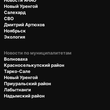
Новости ЯНАО
Новый Уренгой
Салехард
СВО
Дмитрий Артюхов
Ноябрьск
Экология
Новости по муниципалитетам
Волноваха
Красноселькупский район
Тарко-Сале
Новый Уренгой
Приуральский район
Лабытнанги
Надымский район