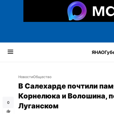
ЯНАО
Губ
Новости
Общество
В Салехарде почтили пам
Корнелюка и Волошина, по
0
Луганском