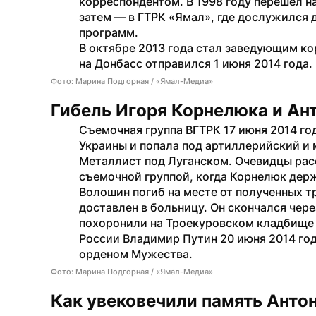
корреспондентом. В 1998 году перешел на
затем — в ГТРК «Ямал», где дослужился
программ.
В октябре 2013 года стал заведующим ко
на Донбасс отправился 1 июня 2014 года.
Фото: Марина Подгорная / «Ямал-Медиа»
Гибель Игоря Корнелюка и Ан
Съемочная группа ВГТРК 17 июня 2014 год
Украины и попала под артиллерийский и 
Металлист под Луганском. Очевидцы расс
съемочной группой, когда Корнелюк держ
Волошин погиб на месте от полученных т
доставлен в больницу. Он скончался чере
похоронили на Троекуровском кладбище 
России Владимир Путин 20 июня 2014 год
орденом Мужества.
Фото: Марина Подгорная / «Ямал-Медиа»
Как увековечили память Антон