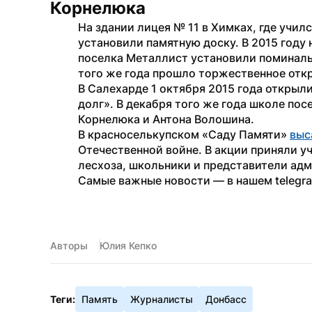
Корнелюка
На здании лицея № 11 в Химках, где училс
установили памятную доску. В 2015 году 
поселка Металлист установили поминальн
того же года прошло торжественное от
В Салехарде 1 октября 2015 года открыл
долг». В декабря того же года школе пос
Корнелюка и Антона Волошина.
В красноселькупском «Саду Памяти» 
выс
Отечественной войне. В акции приняли уч
лесхоза, школьники и представители ад
Самые важные новости — в нашем telegr
Авторы
Юлия Кепко
Теги:
Память
Журналисты
Донбасс