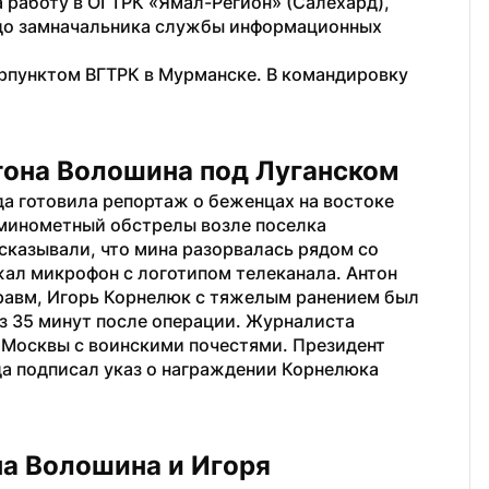
 работу в ОГТРК «Ямал-Регион» (Салехард), 
 до замначальника службы информационных 
рпунктом ВГТРК в Мурманске. В командировку 
тона Волошина под Луганском
а готовила репортаж о беженцах на востоке 
минометный обстрелы возле поселка 
казывали, что мина разорвалась рядом со 
ал микрофон с логотипом телеканала. Антон 
равм, Игорь Корнелюк с тяжелым ранением был 
з 35 минут после операции. Журналиста 
Москвы с воинскими почестями. Президент 
а подписал указ о награждении Корнелюка 
а Волошина и Игоря 