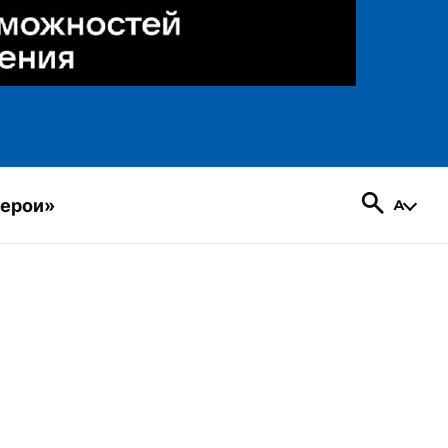
герои»