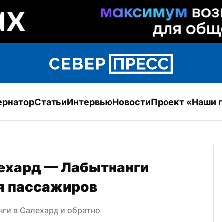
ернатор
Статьи
Интервью
Новости
Проект «Наши 
ехард — Лабытнанги 
ля пассажиров
ги в Салехард и обратно