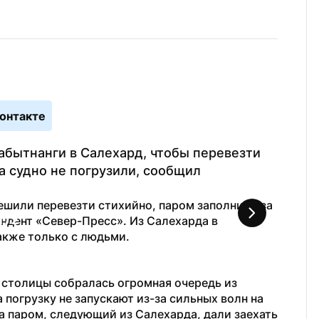
онтакте
бытнанги в Салехард, чтобы перевезти 
а судно не погрузили, сообщил 
ешили перевезти стихийно, паром заполнили за 
ндент «Север-Пресс». Из Салехарда в 
1
 / 
2
акже только с людьми.
Online-к
столицы собралась огромная очередь из 
 погрузку не запускают из-за сильных волн на 
а паром, следующий из Салехарда, дали заехать 