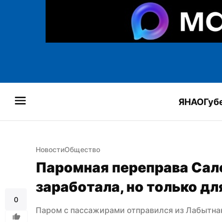
ЯНАО
Губ
Новости
Общество
Паромная переправа Сал
заработала, но только д
0
Паром с пассажирами отправился из Лабытнан