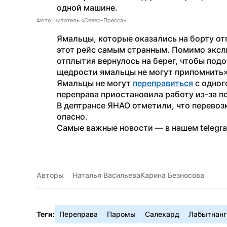
одной машине. 
Фото: читатель «Север-Пресса»
Ямальцы, которые оказались на борту от
этот рейс самым странным. Помимо эксл
отплытия вернулось на берег, чтобы под
щедрости ямальцы не могут припомнить»
Ямальцы не могут 
переправиться
 с одног
переправа приостановила работу из-за по
В дептрансе ЯНАО отметили, что перевозк
опасно.
Самые важные новости — в нашем telegr
Авторы
Наталья Васильева
Карина Безносова
Теги:
Переправа
Паромы
Салехард
Лабытнанг