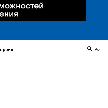
герои»