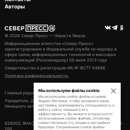
Авторы
© 
2026
 Север-Пресс — Новости Ямала.
Информационное агентство «Север-Пресс» 
зарегистрировано в Федеральной службе по надзору в 
сфере связи, информационных технологий и массовых 
коммуникаций (Роскомнадзор) 09 июля 2013 года
Свидетельство о регистрации ИА № ФС77-54686
Политика конфиденциальности.
Мы используем файлы cookie.
Главный редактор — А.Л. Поздеев
Мы используем cookie-файлы и сервис
Учредитель: Департамент внутренней политики Ямало-
Яндекс.Метрика, чтобы запомнить ваши
настройки, анализировать посещаемость и
Ненецкого автономного округа
работу сайта, повышать его
эффективность. Вы можете отказаться от
использования cookie-файлов, отключив
самостоятельно эту опцию в настройках
629003, ЯНАО, Салехард, мкр. Богдана Кнунянца, д.1, каб. 
браузера. Сохраненные cookie-файлы
106